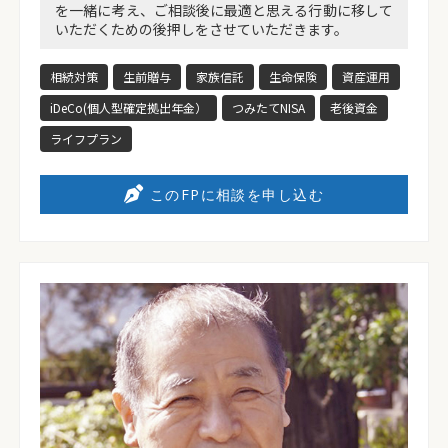
を一緒に考え、ご相談後に最適と思える行動に移して
いただくための後押しをさせていただきます。
相続対策
生前贈与
家族信託
生命保険
資産運用
iDeCo(個人型確定拠出年金）
つみたてNISA
老後資金
ライフプラン
このFPに相談を申し込む