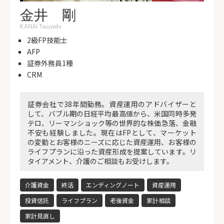
金井 剛
KANAI Tsuyoshi
2級FP技能士
AFP
証券外務員1種
CRM
証券会社で38年間勤務。資産運用のアドバイザーと
して、バブル期の日経平均最高値から、米国同時多発
テロ、リーマンショック等の世界的な株価急落、金融
不安も経験しました。現在はFPとして、マーケット
の変動とお客様のニーズに応じた資産運用、お客様の
ライフプランに沿った資産形成を提案しています。リ
タイアメント、介護のご相談もお受けします。
介護資金
終活
エンディングノート
資産運用
投資信託
ライフプラン
老後資金
家計相談
家計見直し