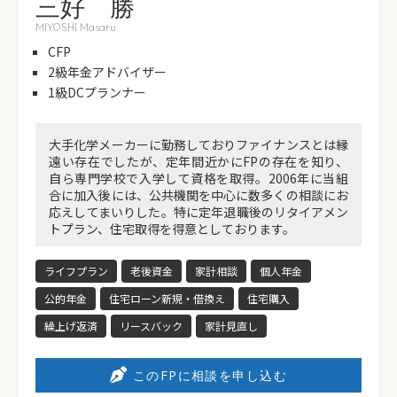
三好 勝
MIYOSHI Masaru
CFP
2級年金アドバイザー
1級DCプランナー
大手化学メーカーに勤務しておりファイナンスとは縁
遠い存在でしたが、定年間近かにFPの存在を知り、
自ら専門学校で入学して資格を取得。2006年に当組
合に加入後には、公共機関を中心に数多くの相談にお
応えしてまいりした。特に定年退職後のリタイアメン
トプラン、住宅取得を得意としております。
ライフプラン
老後資金
家計相談
個人年金
公的年金
住宅ローン新規・借換え
住宅購入
繰上げ返済
リースバック
家計見直し
このFPに相談を申し込む