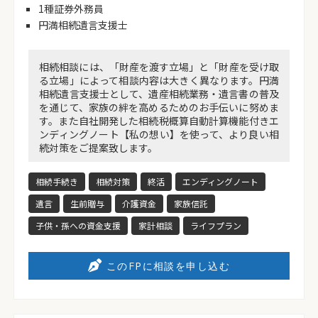
1種証券外務員
円満相続遺言支援士
相続相談には、「財産を渡す立場」と「財産を受け取
る立場」によって相談内容は大きく異なります。円満
相続遺言支援士として、遺産相続業務・遺言書の普及
を通じて、家族の絆を高めるためのお手伝いに努めま
す。また自社開発した相続税概算自動計算機能付きエ
ンディングノート【私の想い】を使って、より良い相
続対策をご提案致します。
相続手続き
相続対策
終活
エンディングノート
遺言
生前贈与
介護資金
家族信託
子供・孫への資金支援
家計相談
ライフプラン
このFPに相談を申し込む