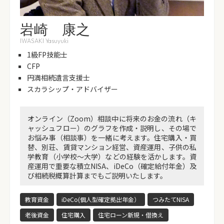
岩崎 康之
IWASAKI Yasuyuki
1級FP技能士
CFP
円満相続遺言支援士
スカラシップ・アドバイザー
オンライン（Zoom）相談中に将来のお金の流れ（キ
ャッシュフロー）のグラフを作成・説明し、その場で
お悩み事（相談事）を一緒に考えます。住宅購入・買
替、別荘、賃貸マンション経営、資産運用、子供の私
学教育（小学校～大学）などの経験を活かします。資
産運用で重要な積立NISA、iDeCo（確定給付年金）及
び相続税概算計算までもご説明いたします。
教育資金
iDeCo(個人型確定拠出年金）
つみたてNISA
老後資金
住宅購入
住宅ローン新規・借換え