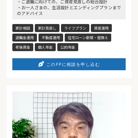
・ご退職に向けての、ご資産見直しの総合設計
・お一人さまの、生活設計とエンディングプランまで
のアドバイス
家計相談
家計見直し
ライフプラン
資産運用
退職金運用
不動産運用
住宅ローン新規・借換え
老後資金
個人年金
公的年金
このFPに相談を申し込む