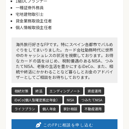
1級DCプランナー
一種証券外務員
宅地建物取引士
貸金業務取扱主任者
個人情報取扱主任者
海外旅行好きなFPです。特にスペイン各都市でバルめ
ぐりをしてまいりました。カード会社勤務時代に世界
中のキャッシュレスの状況を視察しております。お得
なカードの話をはじめ、税制優遇のあるNISA、つみ
たてNISA、老後の生活を豊かにするiDeCo、また、相
続や終活にかかわることなど暮らしとお金のアドバイ
ザーとしてご相談をお待ちしております。
相続対策
終活
エンディングノート
資産運用
iDeCo(個人型確定拠出年金）
NISA
つみたてNISA
ライフプラン
個人年金
家計相談
不動産運用
このFPに相談を申し込む