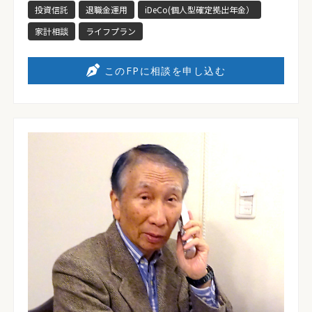
投資信託
退職金運用
iDeCo(個人型確定拠出年金）
家計相談
ライフプラン
このFPに相談を申し込む