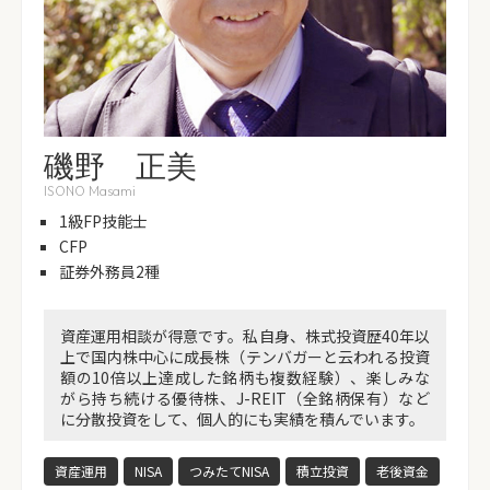
磯野 正美
ISONO Masami
1級FP技能士
CFP
証券外務員2種
資産運用相談が得意です。私自身、株式投資歴40年以
上で国内株中心に成長株（テンバガーと云われる投資
額の10倍以上達成した銘柄も複数経験）、楽しみな
がら持ち続ける優待株、J-REIT（全銘柄保有）など
に分散投資をして、個人的にも実績を積んでいます。
資産運用
NISA
つみたてNISA
積立投資
老後資金