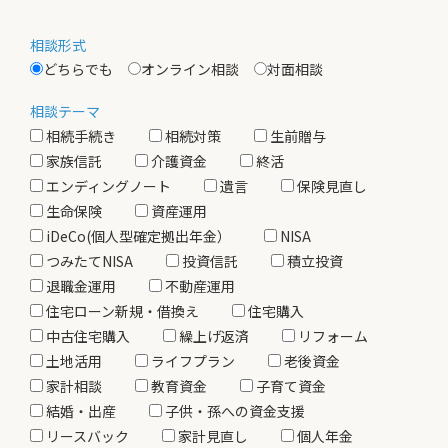
相談形式
どちらでも
オンライン相談
対面相談
相談テーマ
相続手続き
相続対策
生前贈与
家族信託
介護資金
終活
エンディングノート
遺言
保険見直し
生命保険
資産運用
iDeCo(個人型確定拠出年金）
NISA
つみたてNISA
投資信託
積立投資
退職金運用
不動産運用
住宅ローン新規・借換え
住宅購入
中古住宅購入
繰上げ返済
リフォーム
土地活用
ライフプラン
老後資金
家計相談
教育資金
子育て資金
結婚・出産
子供・孫への資金支援
リースバック
家計見直し
個人年金