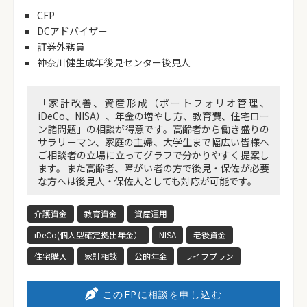
CFP
DCアドバイザー
証券外務員
神奈川健生成年後見センター後見人
「家計改善、資産形成（ポートフォリオ管理、
iDeCo、NISA）、年金の増やし方、教育費、住宅ロー
ン諸問題」の相談が得意です。高齢者から働き盛りの
サラリーマン、家庭の主婦、大学生まで幅広い皆様へ
ご相談者の立場に立ってグラフで分かりやすく提案し
ます。また高齢者、障がい者の方で後見・保佐が必要
な方へは後見人・保佐人としても対応が可能です。
介護資金
教育資金
資産運用
iDeCo(個人型確定拠出年金）
NISA
老後資金
住宅購入
家計相談
公的年金
ライフプラン
このFPに相談を申し込む