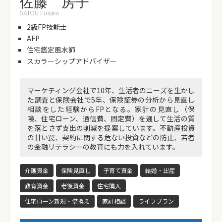
佐藤 房子
SATOU Fusako
2級FP技能士
AFP
住宅鑑定風水師
スカラーシップアドバイザー
マーケティング会社で10年、生活者のニーズを生かし
た調査と保険会社で5年、保険証券の分析から見直し
相談をした経験からFPとなる。家計の見直し（保
険、住宅ローン、通信費、固定費）を通して生活の質
を落とさず支出の削減を提案しています。不動産投資
の甘い罠、契約に関する危ない投資などの防止、若者
の金融リテラシーの教育にも力を入れています。
介護資金
保険見直し
子育て資金
結婚・出産
教育資金
老後資金
住宅購入
住宅ローン新規・借換え
家計相談
ライフプラン