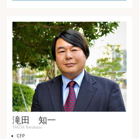
滝田 知一
TAKITA Tomokazu
CFP