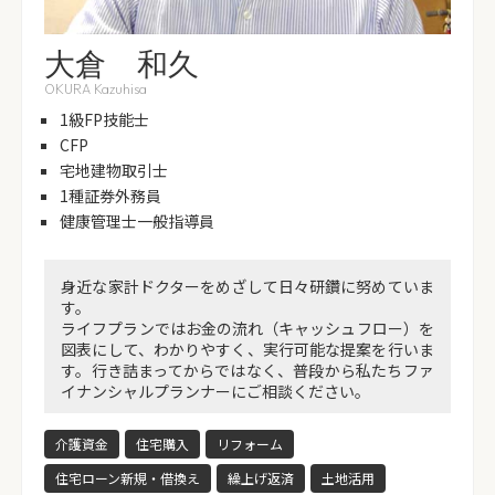
大倉 和久
OKURA Kazuhisa
1級FP技能士
CFP
宅地建物取引士
1種証券外務員
健康管理士一般指導員
身近な家計ドクターをめざして日々研鑽に努めていま
す。
ライフプランではお金の流れ（キャッシュフロー）を
図表にして、わかりやすく、実行可能な提案を行いま
す。行き詰まってからではなく、普段から私たちファ
イナンシャルプランナーにご相談ください。
介護資金
住宅購入
リフォーム
住宅ローン新規・借換え
繰上げ返済
土地活用