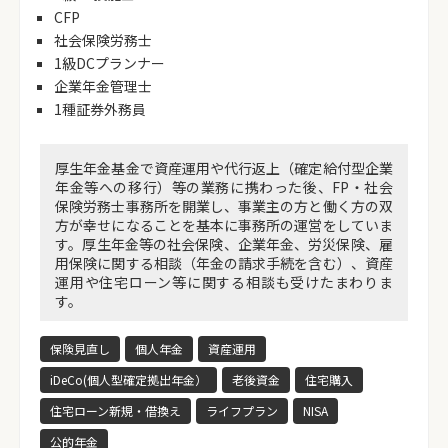
CFP
社会保険労務士
1級DCプランナー
企業年金管理士
1種証券外務員
厚生年金基金で資産運用や代行返上（確定給付型企業
年金等への移行）等の業務に携わった後、FP・社会
保険労務士事務所を開業し、事業主の方と働く方の双
方が幸せになることを基本に事務所の運営をしていま
す。厚生年金等の社会保険、企業年金、労災保険、雇
用保険に関する相談（年金の請求手続を含む）、資産
運用や住宅ローン等に関する相談も受けたまわりま
す。
保険見直し
個人年金
資産運用
iDeCo(個人型確定拠出年金）
老後資金
住宅購入
住宅ローン新規・借換え
ライフプラン
NISA
公的年金