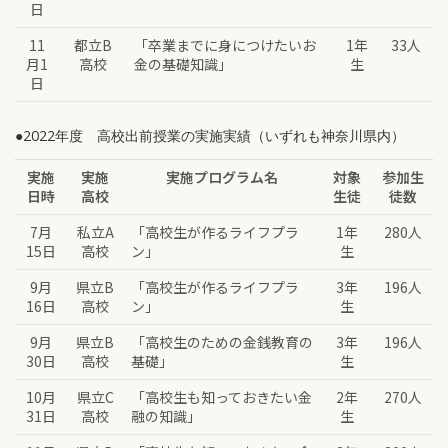
日
11
都立B
「卒業までに身につけたいお
1年
33人
月1
高校
金の基礎知識」
生
日
●2022年度 高校出前授業の実施実績
（いずれも神奈川県内）
実施
実施
実施プログラム名
対象
参加生
日時
高校
生徒
徒数
7月
私立A
「高校生が作るライフプラ
1年
280人
15日
高校
ン」
生
9月
県立B
「高校生が作るライフプラ
3年
196人
16日
高校
ン」
生
9月
県立B
「高校生のための金銭教育の
3年
196人
30日
高校
基礎」
生
10月
県立C
「高校生も知っておきたい金
2年
270人
31日
高校
融の知識」
生