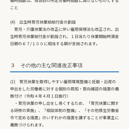
働時間数は、当該日の所定労働時間数に満たないものとする
こと
(4) 出生時育児休業給給付金の創設
育児・介護休業法の改正に伴い雇用保険法も改正され、出
生時育児休業給付金が創設され、１日当たり休業開始時賃金
日額の６７/１００に相当する額が支給されます。
３ その他の主な関連改正事項
(1) 育児休業を取得しやすい雇用環境整備と妊娠・出産の
申出をした労働者に対する個別の周知・意向確認の措置の義
務付け〈令和４年４月１日施行〉
・育児休業の申し出をし易くするため、「育児休業に関す
る研修の実施」、「相談体制の整備」、「その他厚生労働省
令で定める措置」のいずれかの措置を講ずることが事業主に
義務づけられます。