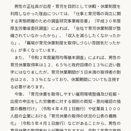
男性の正社員が出産・育児を目的として休暇・休業制度を
利用しなかった理由については、「仕事と育児等の両立に関
する実態把握のための調査研究事業報告書」（平成３０年度
厚生労働省委託調査）によれば、「会社で育児休業制度が整
備されていなかったから」、「収入を減らしたくなかったか
ら」、「職場が育児休業制度を取得しづらい雰囲気だったか
ら」が多くなっています。
また、「令和２年度雇用均等基本調査」によれば、男性の
育児休業取得率は１２．６５％と政府目標の１３％に近い数
字にはなりましたが、育児休業期間が５日未満の取得者の割
合は２８．３３％となっており、休業期間についても注視す
る必要があります。
今後、「育児休業を取得しやすい雇用環境整備及び妊娠・
出産の申出をした労働者に対する個別の周知・意向確認の措
置の義務付け」（令和４年４月１日施行）や従業員１０００
人超の企業における「育児休業の取得の状況の公表の義務
化」（令和５年４月１日施行）などがあることから、男性の
育児休業の取得率向上が期待されますが、令和７年度の政府