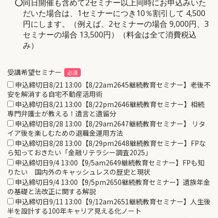
同日開催も含めて2セミナー以上同時にお申込みいた
だいた場合は、1セミナーにつき10％割引して 4,500
円にします。（例えば、2セミナーの場合 9,000円、3
セミナーの場合 13,500円）（料金は全て消費税込
み）
受講希望セミナー
申込締切日8/21 13:00【8/22am2645継続教育セミナー】老後不
安を解消する自宅不動産活用術
申込締切日8/21 13:00【8/22pm2646継続教育セミナー】相続
専門弁護士が教える！遺言と遺留分
申込締切日8/28 13:00【8/29am2647継続教育セミナー】 リタ
イア後を楽しむための退職金運用方法
申込締切日8/28 13:00【8/29pm2648継続教育セミナー】FPな
ら知っておきたい「金融リテラシー調査2025」
申込締切日9/4 13:00【9/5am2649継続教育セミナー】FPも知
りたい 国内外のキャッシュレスの歴史と現状
申込締切日9/4 13:00【9/5pm2650継続教育セミナー】遺族年金
の基礎と法改正に関する解説
申込締切日9/11 13:00【9/12am2651継続教育セミナー】人生後
半を設計する100年キャリア見える化ノート