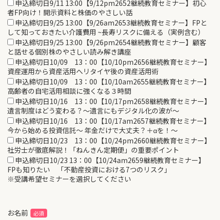
申込締切日9/11 13:00【9/12pm2652継続教育セミナー】初心
者FP向け！開示資料と株価のやさしい話
申込締切日9/25 13:00【9/26am2653継続教育セミナー】FPと
して知っておきたい介護費用 ~長寿リスクに備える（実例含む）
申込締切日9/25 13:00【9/26pm2654継続教育セミナー】顧客
と話せる個別株のやさしい読み解き講座
申込締切日10/09 13：00【10/10pm2656継続教育セミナー】
資産運用から資産活用へリタイヤ後の資産活用術
申込締切日10/09 13：00【10/10am2655継続教育セミナー】
高齢者の自宅活用相談に強くなる３時間
申込締切日10/16 13：00【10/17pm2658継続教育セミナー】
遺言制度はどう変わる？～遺言にもデジタル化の波が～
申込締切日10/16 13：00【10/17am2657継続教育セミナー】
今から始める投資信託～ 年金だけで大丈夫？＋αを！～
申込締切日10/23 13：00【10/24pm2660継続教育セミナー】
社労士が徹底解説！「ねんきん定期便」の重要ポイント
申込締切日10/23 13：00【10/24am2659継続教育セミナー】
FPも知りたい 「不動産投資における7つのリスク」
※受講希望セミナーを選択してください
お名前