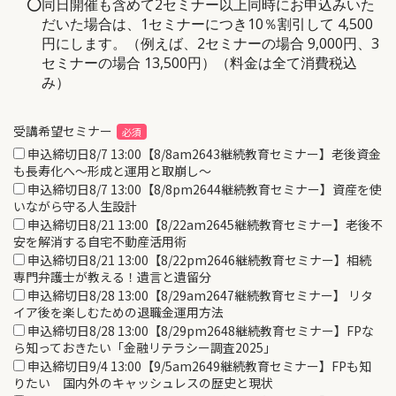
同日開催も含めて2セミナー以上同時にお申込みいた
だいた場合は、1セミナーにつき10％割引して 4,500
円にします。（例えば、2セミナーの場合 9,000円、3
セミナーの場合 13,500円）（料金は全て消費税込
み）
受講希望セミナー
申込締切日8/7 13:00【8/8am2643継続教育セミナー】老後資金
も長寿化へ～形成と運用と取崩し～
申込締切日8/7 13:00【8/8pm2644継続教育セミナー】資産を使
いながら守る人生設計
申込締切日8/21 13:00【8/22am2645継続教育セミナー】老後不
安を解消する自宅不動産活用術
申込締切日8/21 13:00【8/22pm2646継続教育セミナー】相続
専門弁護士が教える！遺言と遺留分
申込締切日8/28 13:00【8/29am2647継続教育セミナー】 リタ
イア後を楽しむための退職金運用方法
申込締切日8/28 13:00【8/29pm2648継続教育セミナー】FPな
ら知っておきたい「金融リテラシー調査2025」
申込締切日9/4 13:00【9/5am2649継続教育セミナー】FPも知
りたい 国内外のキャッシュレスの歴史と現状