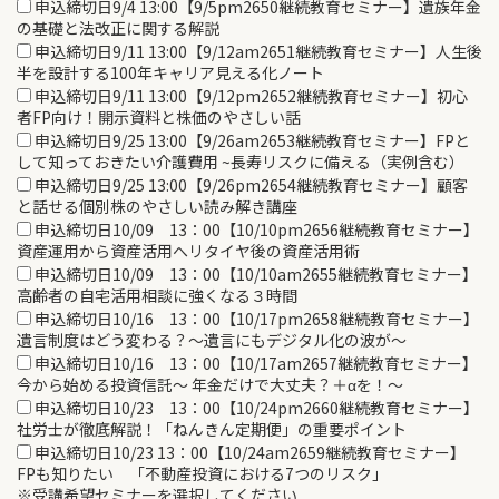
申込締切日9/4 13:00【9/5pm2650継続教育セミナー】遺族年金
の基礎と法改正に関する解説
申込締切日9/11 13:00【9/12am2651継続教育セミナー】人生後
半を設計する100年キャリア見える化ノート
申込締切日9/11 13:00【9/12pm2652継続教育セミナー】初心
者FP向け！開示資料と株価のやさしい話
申込締切日9/25 13:00【9/26am2653継続教育セミナー】FPと
して知っておきたい介護費用 ~長寿リスクに備える（実例含む）
申込締切日9/25 13:00【9/26pm2654継続教育セミナー】顧客
と話せる個別株のやさしい読み解き講座
申込締切日10/09 13：00【10/10pm2656継続教育セミナー】
資産運用から資産活用へリタイヤ後の資産活用術
申込締切日10/09 13：00【10/10am2655継続教育セミナー】
高齢者の自宅活用相談に強くなる３時間
申込締切日10/16 13：00【10/17pm2658継続教育セミナー】
遺言制度はどう変わる？～遺言にもデジタル化の波が～
申込締切日10/16 13：00【10/17am2657継続教育セミナー】
今から始める投資信託～ 年金だけで大丈夫？＋αを！～
申込締切日10/23 13：00【10/24pm2660継続教育セミナー】
社労士が徹底解説！「ねんきん定期便」の重要ポイント
申込締切日10/23 13：00【10/24am2659継続教育セミナー】
FPも知りたい 「不動産投資における7つのリスク」
※受講希望セミナーを選択してください