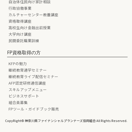
自治体住民向け家計相談
行政協働事業
カルチャーセンター教養講座
資格取得講座
高校生向け金融出前授業
大学向け講座
民間委託職業訓練
FP資格取得の方
KFPの魅力
継続教育通学セミナー
継続教育ライブ配信セミナー
AFP認定研修通信講座
スキルアップメニュー
ビジネスサポート
組合員募集
FPツール・ガイドブック販売
CopyRight© 神奈川県ファイナンシャルプランナーズ協同組合 All Rights Reserved.