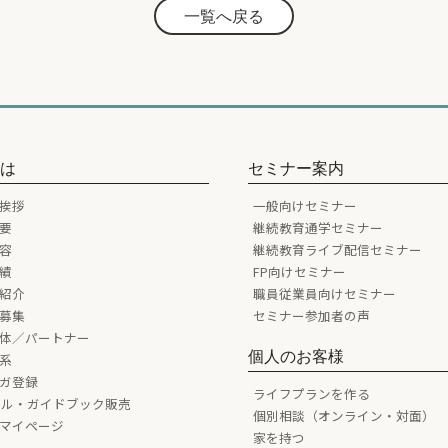
一覧へ戻る
とは
セミナー案内
挨拶
一般向けセミナー
要
継続教育通学セミナー
容
継続教育ライブ配信セミナー
績
FP向けセミナー
紹介
職員従業員向けセミナー
募集
セミナー参加者の声
体／パートナー
個人のお客様
系
ガ登録
ライフプランを作る
ール・ガイドブック販売
個別相談（オンライン・対面）
マイページ
家を持つ