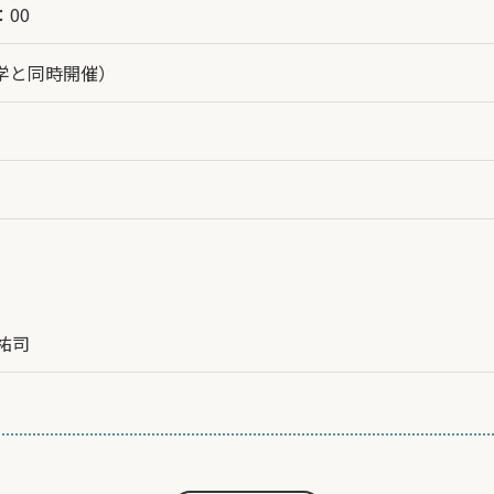
：00
通学と同時開催）
 祐司