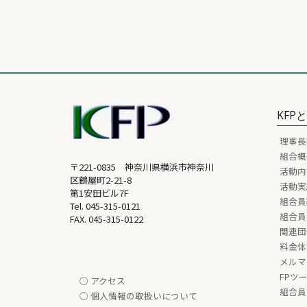
KFP
理事長
組合概
〒221-0835 神奈川県横浜市神奈川
活動内
区鶴屋町2-21-8
活動実
第1安田ビル7F
組合員
Tel.
045-315-0121
組合員
FAX. 045-315-0122
関連団
料金体
メルマ
FPツ
○ アクセス
組合員
○ 個人情報の取扱いについて