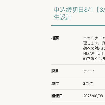
申込締切日8/1【
生設計
概要
本セミナー
理します。
動への対応
NISAを活
軸を確立し
課目
ライフ
単位
3単位
開催日
2026/08/0