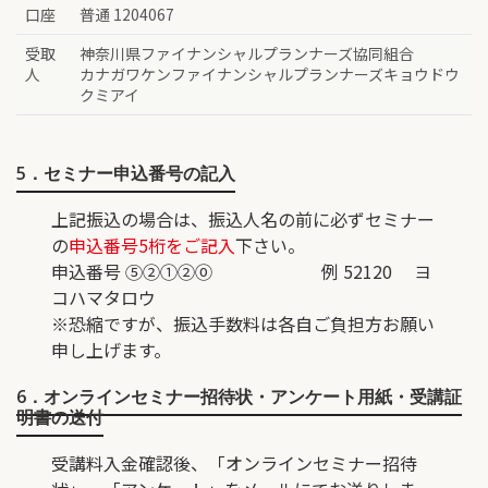
口座
普通 1204067
受取
神奈川県ファイナンシャルプランナーズ協同組合
人
カナガワケンファイナンシャルプランナーズキョウドウ
クミアイ
5．セミナー申込番号の記入
上記振込の場合は、振込人名の前に必ずセミナー
の
申込番号5桁をご記入
下さい。
申込番号 ⑤②①②⓪ 例 52120 ヨ
コハマタロウ
※恐縮ですが、振込手数料は各自ご負担方お願い
申し上げます。
6．オンラインセミナー招待状・アンケート用紙・受講証
明書の送付
受講料入金確認後、「オンラインセミナー招待