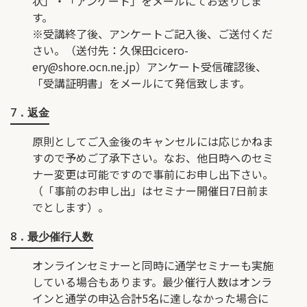
状」・「アンケート」をメールにてお送りしま
す。
※受講終了後、アンケートご記入後、ご送付くだ
さい。（送付先：久保田
cicero-
ery@shore.ocn.ne.jp
）アンケート受信確認後、
「受講証明書」をメールにて発信致します。
7．返金
原則としてご入金後のキャンセルには応じかねま
すので予めご了承下さい。なお、他日時へのセミ
ナー変更は可能ですので事前にお申し出下さい。
（「事前のお申し出」はセミナー開催日7日前ま
でとします）。
8．最少催行人数
オンラインセミナーと同時に通学セミナーも実施
している場合もあります。最少催行人数はオンラ
インと通学の申込合計5名に達しなかった場合に