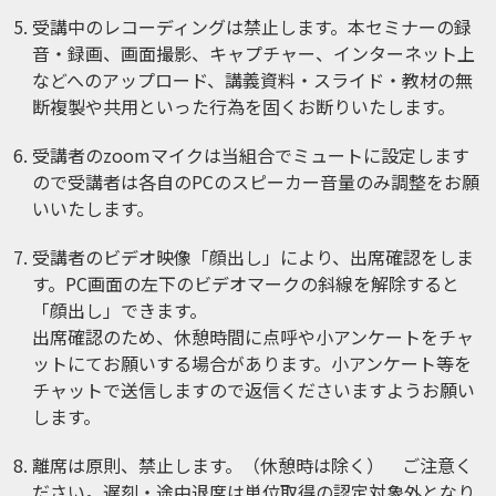
受講中のレコーディングは禁止します。本セミナーの録
音・録画、画面撮影、キャプチャー、インターネット上
などへのアップロード、講義資料・スライド・教材の無
断複製や共用といった行為を固くお断りいたします。
受講者のzoomマイクは当組合でミュートに設定します
ので受講者は各自のPCのスピーカー音量のみ調整をお願
いいたします。
受講者のビデオ映像「顔出し」により、出席確認をしま
す。PC画面の左下のビデオマークの斜線を解除すると
「顔出し」できます。
出席確認のため、休憩時間に点呼や小アンケートをチャ
ットにてお願いする場合があります。小アンケート等を
チャットで送信しますので返信くださいますようお願い
します。
離席は原則、禁止します。（休憩時は除く） ご注意く
ださい。遅刻・途中退席は単位取得の認定対象外となり