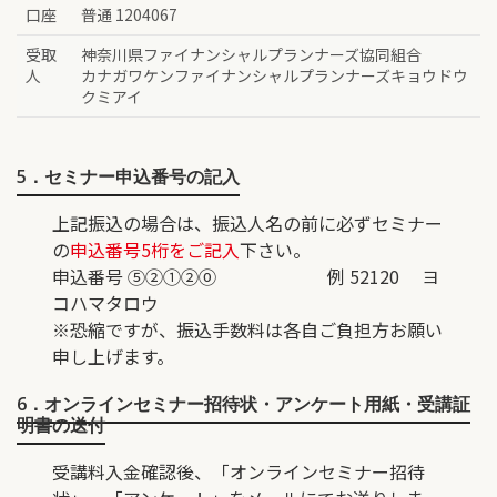
口座
普通 1204067
受取
神奈川県ファイナンシャルプランナーズ協同組合
人
カナガワケンファイナンシャルプランナーズキョウドウ
クミアイ
5．セミナー申込番号の記入
上記振込の場合は、振込人名の前に必ずセミナー
の
申込番号5桁をご記入
下さい。
申込番号 ⑤②①②⓪ 例 52120 ヨ
コハマタロウ
※恐縮ですが、振込手数料は各自ご負担方お願い
申し上げます。
6．オンラインセミナー招待状・アンケート用紙・受講証
明書の送付
受講料入金確認後、「オンラインセミナー招待