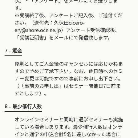
状」・「アンケート」をメールにてお送りしま
す。
※受講終了後、アンケートご記入後、ご送付くだ
さい。（送付先：久保田
cicero-
ery@shore.ocn.ne.jp
）アンケート受信確認後、
「受講証明書」をメールにて発信致します。
7．返金
原則としてご入金後のキャンセルには応じかねま
すので予めご了承下さい。なお、他日時へのセミ
ナー変更は可能ですので事前にお申し出下さい。
（「事前のお申し出」はセミナー開催日7日前ま
でとします）。
8．最少催行人数
オンラインセミナーと同時に通学セミナーも実施
している場合もあります。最少催行人数はオンラ
インと通学の申込合計5名に達しなかった場合に