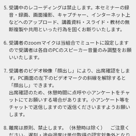
受講中のレコーディングは禁止します。本セミナーの録
音・録画、画面撮影、キャプチャー、インターネット上
などへのアップロード、講義資料・スライド・教材の無
断複製や共用といった行為を固くお断りいたします。
受講者のzoomマイクは当組合でミュートに設定します
ので受講者は各自のPCのスピーカー音量のみ調整をお願
いいたします。
受講者のビデオ映像「顔出し」により、出席確認をしま
す。PC画面の左下のビデオマークの斜線を解除すると
「顔出し」できます。
出席確認のため、休憩時間に点呼や小アンケートをチャ
ットにてお願いする場合があります。小アンケート等を
チャットで送信しますので返信くださいますようお願い
します。
離席は原則、禁止します。（休憩時は除く） ご注意く
ださい。遅刻・途中退席は単位取得の認定対象外となり