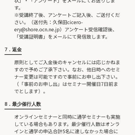
状」・「アンケート」をメールにてお送りしま
す。
※受講終了後、アンケートご記入後、ご送付くだ
さい。（送付先：久保田
cicero-
ery@shore.ocn.ne.jp
）アンケート受信確認後、
「受講証明書」をメールにて発信致します。
7．返金
原則としてご入金後のキャンセルには応じかねま
すので予めご了承下さい。なお、他日時へのセミ
ナー変更は可能ですので事前にお申し出下さい。
（「事前のお申し出」はセミナー開催日7日前ま
でとします）。
8．最少催行人数
オンラインセミナーと同時に通学セミナーも実施
している場合もあります。最少催行人数はオンラ
インと通学の申込合計5名に達しなかった場合に