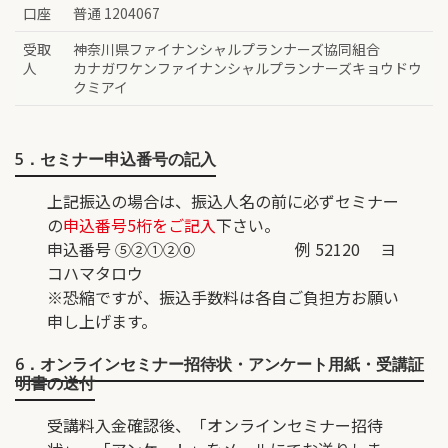
口座
普通 1204067
受取
神奈川県ファイナンシャルプランナーズ協同組合
人
カナガワケンファイナンシャルプランナーズキョウドウ
クミアイ
5．セミナー申込番号の記入
上記振込の場合は、振込人名の前に必ずセミナー
の
申込番号5桁をご記入
下さい。
申込番号 ⑤②①②⓪ 例 52120 ヨ
コハマタロウ
※恐縮ですが、振込手数料は各自ご負担方お願い
申し上げます。
6．オンラインセミナー招待状・アンケート用紙・受講証
明書の送付
受講料入金確認後、「オンラインセミナー招待