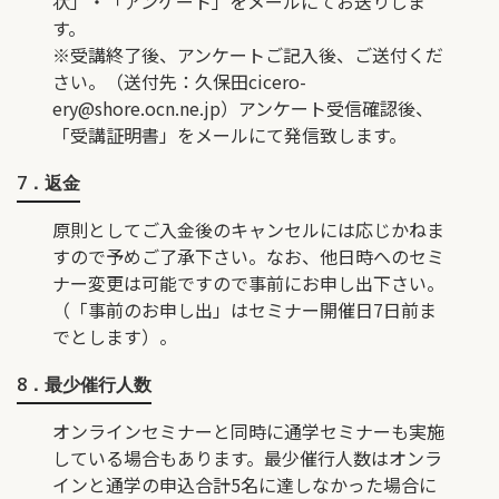
状」・「アンケート」をメールにてお送りしま
す。
※受講終了後、アンケートご記入後、ご送付くだ
さい。（送付先：久保田
cicero-
ery@shore.ocn.ne.jp
）アンケート受信確認後、
「受講証明書」をメールにて発信致します。
7．返金
原則としてご入金後のキャンセルには応じかねま
すので予めご了承下さい。なお、他日時へのセミ
ナー変更は可能ですので事前にお申し出下さい。
（「事前のお申し出」はセミナー開催日7日前ま
でとします）。
8．最少催行人数
オンラインセミナーと同時に通学セミナーも実施
している場合もあります。最少催行人数はオンラ
インと通学の申込合計5名に達しなかった場合に