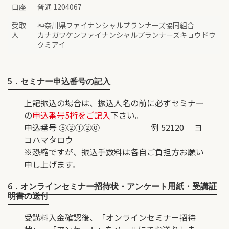
口座
普通 1204067
受取
神奈川県ファイナンシャルプランナーズ協同組合
人
カナガワケンファイナンシャルプランナーズキョウドウ
クミアイ
5．セミナー申込番号の記入
上記振込の場合は、振込人名の前に必ずセミナー
の
申込番号5桁をご記入
下さい。
申込番号 ⑤②①②⓪ 例 52120 ヨ
コハマタロウ
※恐縮ですが、振込手数料は各自ご負担方お願い
申し上げます。
6．オンラインセミナー招待状・アンケート用紙・受講証
明書の送付
受講料入金確認後、「オンラインセミナー招待