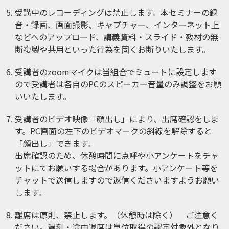
受講中のレコーディングは禁止します。本セミナーの録
音・録画、画面撮影、キャプチャー、インターネット上
などへのアップロード、講義資料・スライド・教材の無
断複製や共用といった行為を固くお断りいたします。
受講者のzoomマイクは当組合でミュートに設定します
ので受講者は各自のPCのスピーカー音量のみ調整をお願
いいたします。
受講者のビデオ映像「顔出し」により、出席確認をしま
す。PC画面の左下のビデオマークの斜線を解除すると
「顔出し」できます。
出席確認のため、休憩時間に点呼や小アンケートをチャ
ットにてお願いする場合があります。小アンケート等を
チャットで送信しますので返信くださいますようお願い
します。
離席は原則、禁止します。（休憩時は除く） ご注意く
ださい。遅刻・途中退席は単位取得の認定対象外となり