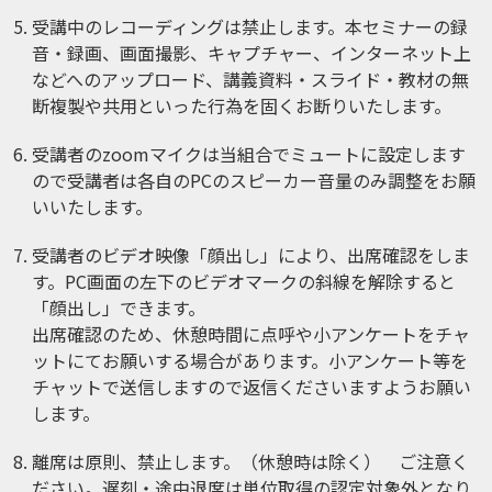
受講中のレコーディングは禁止します。本セミナーの録
音・録画、画面撮影、キャプチャー、インターネット上
などへのアップロード、講義資料・スライド・教材の無
断複製や共用といった行為を固くお断りいたします。
受講者のzoomマイクは当組合でミュートに設定します
ので受講者は各自のPCのスピーカー音量のみ調整をお願
いいたします。
受講者のビデオ映像「顔出し」により、出席確認をしま
す。PC画面の左下のビデオマークの斜線を解除すると
「顔出し」できます。
出席確認のため、休憩時間に点呼や小アンケートをチャ
ットにてお願いする場合があります。小アンケート等を
チャットで送信しますので返信くださいますようお願い
します。
離席は原則、禁止します。（休憩時は除く） ご注意く
ださい。遅刻・途中退席は単位取得の認定対象外となり