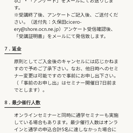
状」・「アンケート」をメールにてお送りしま
す。
※受講終了後、アンケートご記入後、ご送付くだ
さい。（送付先：久保田
cicero-
ery@shore.ocn.ne.jp
）アンケート受信確認後、
「受講証明書」をメールにて発信致します。
7．返金
原則としてご入金後のキャンセルには応じかねま
すので予めご了承下さい。なお、他日時へのセミ
ナー変更は可能ですので事前にお申し出下さい。
（「事前のお申し出」はセミナー開催日7日前ま
でとします）。
8．最少催行人数
オンラインセミナーと同時に通学セミナーも実施
している場合もあります。最少催行人数はオンラ
インと通学の申込合計5名に達しなかった場合に