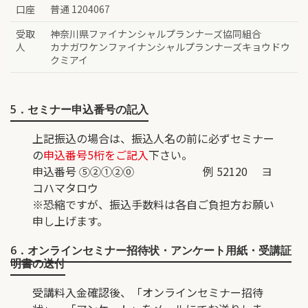
口座
普通 1204067
受取
神奈川県ファイナンシャルプランナーズ協同組合
人
カナガワケンファイナンシャルプランナーズキョウドウ
クミアイ
5．セミナー申込番号の記入
上記振込の場合は、振込人名の前に必ずセミナー
の
申込番号5桁をご記入
下さい。
申込番号 ⑤②①②⓪ 例 52120 ヨ
コハマタロウ
※恐縮ですが、振込手数料は各自ご負担方お願い
申し上げます。
6．オンラインセミナー招待状・アンケート用紙・受講証
明書の送付
受講料入金確認後、「オンラインセミナー招待