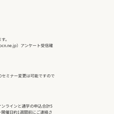
ます。
ocn.ne.jp
）アンケート受信確
のセミナー変更は可能ですので
オンラインと通学の申込合計5
ー開催日約1週間前にご連絡さ