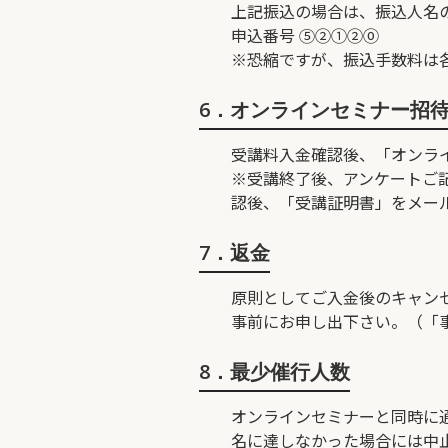
上記振込の場合は、振込人名
申込番号 ⑤②①②⓪ 例
※恐縮ですが、振込手数料は
6．オンラインセミナー招
受講料入金確認後、「オンラ
※受講終了後、アンケートご
認後、「受講証明書」をメー
7．返金
原則としてご入金後のキャン
事前にお申し出下さい。（「
8．最少催行人数
オンラインセミナーと同時に
名に達しなかった場合には中