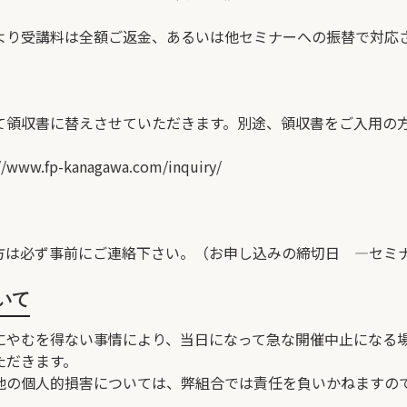
より受講料は全額ご返金、あるいは他セミナーへの振替で対応
て領収書に替えさせていただきます。別途、領収書をご入用の
//www.fp-kanagawa.com/inquiry/
方は必ず事前にご連絡下さい。（お申し込みの締切日 ―セミ
いて
にやむを得ない事情により、当日になって急な開催中止になる
ただきます。
他の個人的損害については、弊組合では責任を負いかねますの