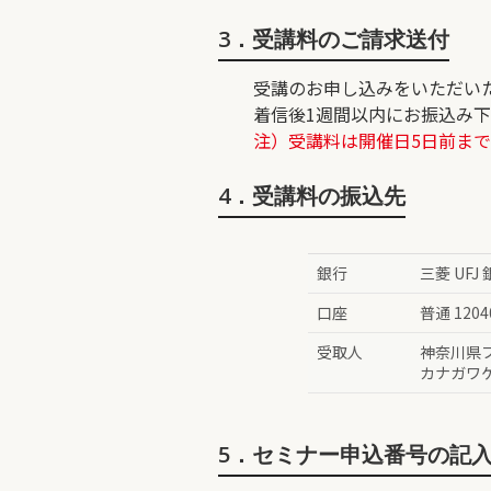
3．受講料のご請求送付
受講のお申し込みをいただい
着信後1週間以内にお振込み
注）受講料は開催日5日前ま
4．受講料の振込先
銀行
三菱 UFJ
口座
普通 1204
受取人
神奈川県
カナガワ
5．セミナー申込番号の記