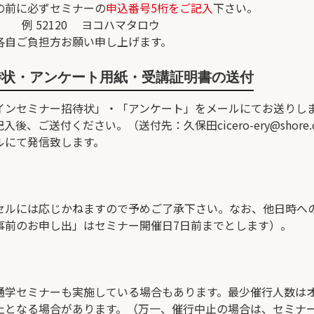
の前に必ずセミナーの
申込番号5桁をご記入
下さい。
 52120 ヨコハマタロウ
各自ご負担方お願い申し上げます。
待状・アンケート用紙・受講証明書の送付
インセミナー招待状」・「アンケート」をメールにてお送りし
記入後、ご送付ください。（送付先：久保田
cicero-ery@shore.
ルにて発信致します。
セルには応じかねますので予めご了承下さい。なお、他日時へ
事前のお申し出」はセミナー開催日7日前までとします）。
通学セミナーも実施している場合もあります。最少催行人数は
止となる場合があります。（万一、催行中止の場合は、セミナ