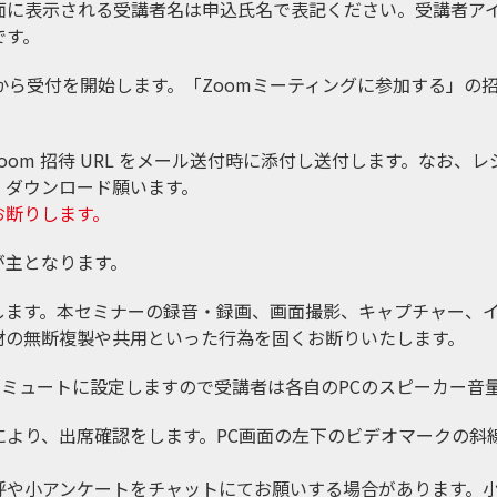
面に表示される受講者名は申込氏名で表記ください。受講者ア
です。
から受付を開始します。「Zoomミーティングに参加する」の招
oom 招待 URL をメール送付時に添付し送付します。なお、
、ダウンロード願います。
お断りします。
が主となります。
します。本セミナーの録音・録画、画面撮影、キャプチャー、
材の無断複製や共用といった行為を固くお断りいたします。
でミュートに設定しますので受講者は各自のPCのスピーカー音
により、出席確認をします。PC画面の左下のビデオマークの斜
呼や小アンケートをチャットにてお願いする場合があります。