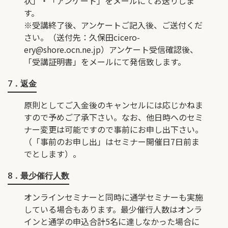
状」・「アンケート」をメールにてお送りしま
す。
※受講終了後、アンケートご記入後、ご送付くだ
さい。（送付先：久保田
cicero-
ery@shore.ocn.ne.jp
）アンケート受信確認後、
「受講証明書」をメールにて発信致します。
7．返金
原則としてご入金後のキャンセルには応じかねま
すので予めご了承下さい。なお、他日時へのセミ
ナー変更は可能ですので事前にお申し出下さい。
（「事前のお申し出」はセミナー開催日7日前ま
でとします）。
8．最少催行人数
オンラインセミナーと同時に通学セミナーも実施
している場合もあります。最少催行人数はオンラ
インと通学の申込合計5名に達しなかった場合に