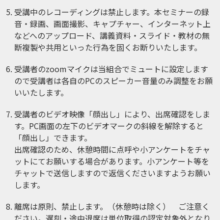
受講中のレコーディングは禁止します。本セミナーの録
音・録画、画面撮影、キャプチャー、インターネット上
などへのアップロード、講義資料・スライド・教材の無
断複製や共用といった行為を固くお断りいたします。
受講者のzoomマイクは当組合でミュートに設定します
ので受講者は各自のPCのスピーカー音量のみ調整をお願
いいたします。
受講者のビデオ映像「顔出し」により、出席確認をしま
す。PC画面の左下のビデオマークの斜線を解除すると
「顔出し」できます。
出席確認のため、休憩時間に点呼や小アンケートをチャ
ットにてお願いする場合があります。小アンケート等を
チャットで送信しますので返信くださいますようお願い
します。
離席は原則、禁止します。（休憩時は除く） ご注意く
ださい。遅刻・途中退席は単位取得の認定対象外となり