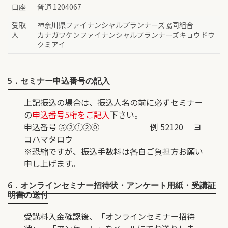
口座
普通 1204067
受取
神奈川県ファイナンシャルプランナーズ協同組合
人
カナガワケンファイナンシャルプランナーズキョウドウ
クミアイ
5．セミナー申込番号の記入
上記振込の場合は、振込人名の前に必ずセミナー
の
申込番号5桁をご記入
下さい。
申込番号 ⑤②①②⓪ 例 52120 ヨ
コハマタロウ
※恐縮ですが、振込手数料は各自ご負担方お願い
申し上げます。
6．オンラインセミナー招待状・アンケート用紙・受講証
明書の送付
受講料入金確認後、「オンラインセミナー招待