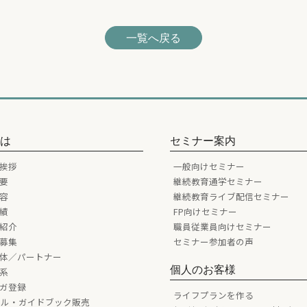
一覧へ戻る
とは
セミナー案内
挨拶
一般向けセミナー
要
継続教育通学セミナー
容
継続教育ライブ配信セミナー
績
FP向けセミナー
紹介
職員従業員向けセミナー
募集
セミナー参加者の声
体／パートナー
個人のお客様
系
ガ登録
ライフプランを作る
ール・ガイドブック販売