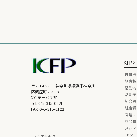
KFP
理事長
組合概
〒221-0835 神奈川県横浜市神奈川
活動内
区鶴屋町2-21-8
活動実
第1安田ビル7F
組合員
Tel.
045-315-0121
組合員
FAX. 045-315-0122
関連団
料金体
メルマ
FPツ
○ アクセス