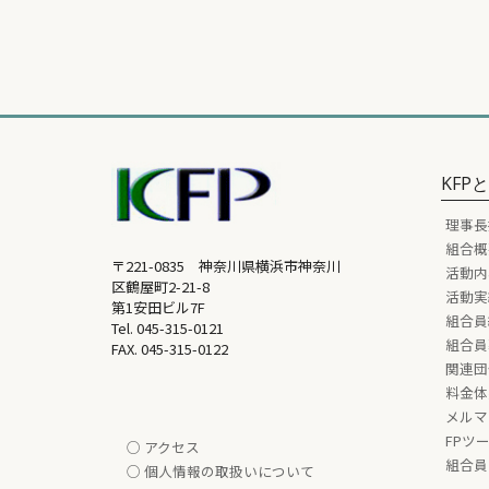
KFP
理事長
組合概
〒221-0835 神奈川県横浜市神奈川
活動内
区鶴屋町2-21-8
活動実
第1安田ビル7F
組合員
Tel.
045-315-0121
組合員
FAX. 045-315-0122
関連団
料金体
メルマ
FPツ
○ アクセス
組合員
○ 個人情報の取扱いについて