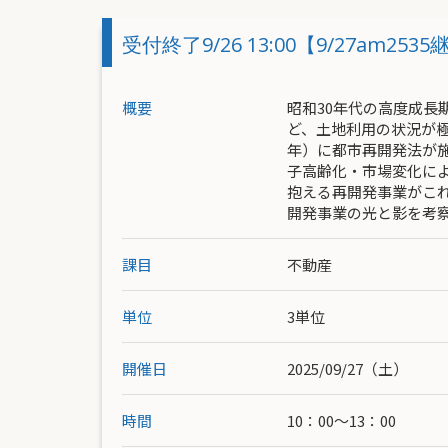
受付終了9/26 13:00【9/27a
概要
昭和30年代の高度成
ど、土地利用の状況が極
年）に都市再開発法が
子高齢化・市場変化に
抱える再開発事業がこ
開発事業の光と影を考
課目
不動産
単位
3単位
開催日
2025/09/27（土）
時間
10：00〜13：00