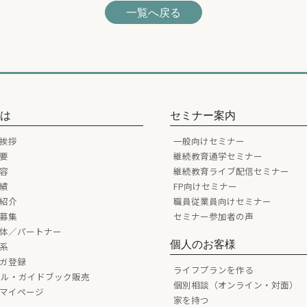
一覧へ戻る
とは
セミナー案内
挨拶
一般向けセミナー
要
継続教育通学セミナー
容
継続教育ライブ配信セミナー
績
FP向けセミナー
紹介
職員従業員向けセミナー
募集
セミナー参加者の声
体／パートナー
個人のお客様
系
ガ登録
ライフプランを作る
ール・ガイドブック販売
個別相談（オンライン・対面）
マイページ
家を持つ