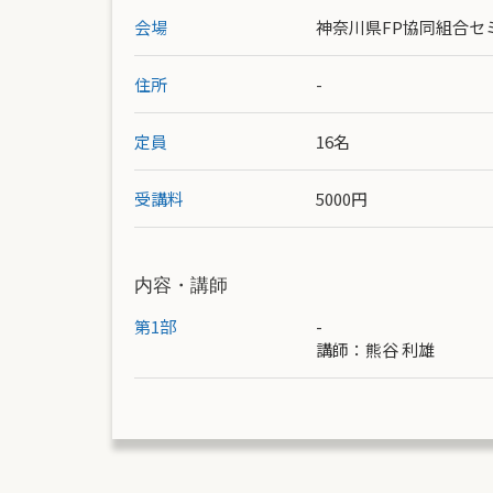
会場
神奈川県FP協同組合セ
住所
-
定員
16名
受講料
5000円
内容・講師
第1部
-
講師：
熊谷 利雄