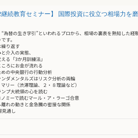
3pm2632継続教育セミナー】 国際投資に役立つ相場力
、“為替の生き字引”といわれるプロから、相場の裏表を熟知した経
りです。
は繰り返す
と介入の実態、
る「3か月訓練法」
ところにお金が流れる
の中央銀行の行動分析
ダメンタルズはリスク分析の両輪
マリー（渋滞理論、２・８理論など）
ランプ大統領の心を読む
ミーで読むマール・ア・ラーゴ合意
離れの動きと金急騰の密接な関係
場見通し