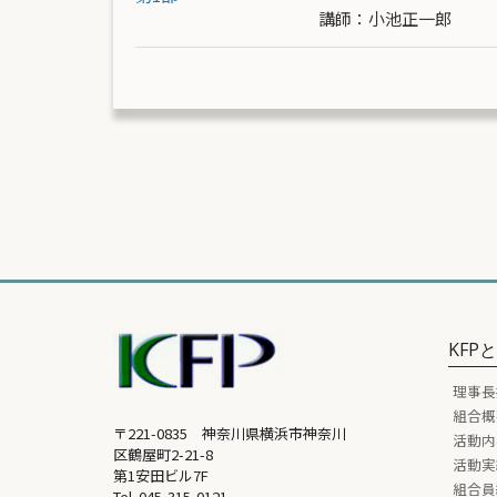
講師：小池正一郎
KFP
理事長
組合概
〒221-0835 神奈川県横浜市神奈川
活動内
区鶴屋町2-21-8
活動実
第1安田ビル7F
組合員
Tel.
045-315-0121