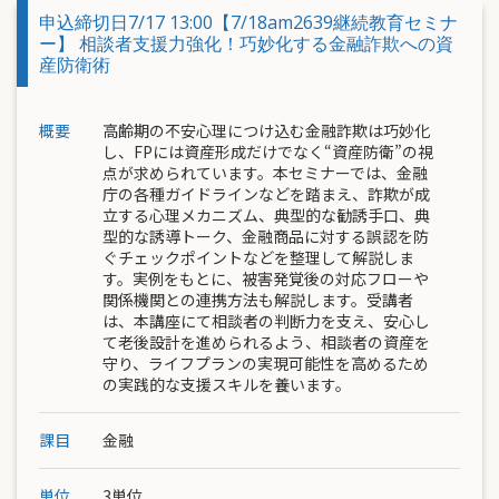
申込締切日7/17 13:00【7/18am2639継続教育セミナ
ー】 相談者支援力強化！巧妙化する金融詐欺への資
産防衛術
概要
高齢期の不安心理につけ込む金融詐欺は巧妙化
し、FPには資産形成だけでなく“資産防衛”の視
点が求められています。本セミナーでは、金融
庁の各種ガイドラインなどを踏まえ、詐欺が成
立する心理メカニズム、典型的な勧誘手口、典
型的な誘導トーク、金融商品に対する誤認を防
ぐチェックポイントなどを整理して解説しま
す。実例をもとに、被害発覚後の対応フローや
関係機関との連携方法も解説します。受講者
は、本講座にて相談者の判断力を支え、安心し
て老後設計を進められるよう、相談者の資産を
守り、ライフプランの実現可能性を高めるため
の実践的な支援スキルを養います。
課目
金融
単位
3単位