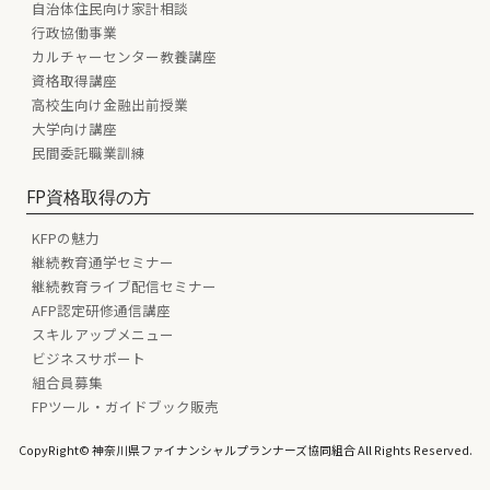
自治体住民向け家計相談
行政協働事業
カルチャーセンター教養講座
資格取得講座
高校生向け金融出前授業
大学向け講座
民間委託職業訓練
FP資格取得の方
KFPの魅力
継続教育通学セミナー
継続教育ライブ配信セミナー
AFP認定研修通信講座
スキルアップメニュー
ビジネスサポート
組合員募集
FPツール・ガイドブック販売
CopyRight© 神奈川県ファイナンシャルプランナーズ協同組合 All Rights Reserved.