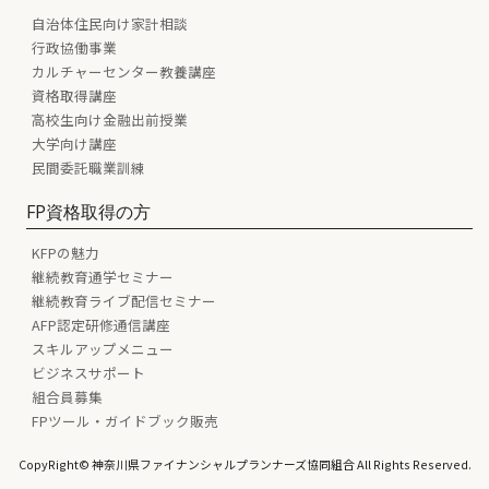
自治体住民向け家計相談
行政協働事業
カルチャーセンター教養講座
資格取得講座
高校生向け金融出前授業
大学向け講座
民間委託職業訓練
FP資格取得の方
KFPの魅力
継続教育通学セミナー
継続教育ライブ配信セミナー
AFP認定研修通信講座
スキルアップメニュー
ビジネスサポート
組合員募集
FPツール・ガイドブック販売
CopyRight© 神奈川県ファイナンシャルプランナーズ協同組合 All Rights Reserved.