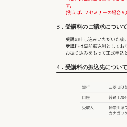
す。
(例えば、2 セミナーの場合 9,00
3．受講料のご請求につい
受講の申し込みいただいた後
受講料は事前振込制としており
お振り込みをもって正式申込
4．受講料の振込先につい
銀行
三菱 UFJ
口座
普通 1204
受取人
神奈川県
カナガワ