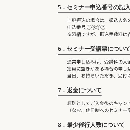
5．セミナー申込番号の記
上記振込の場合は、振込人名
申込番号 ①⑥③⑦ 例 
※恐縮ですが、振込手数料は
6．セミナー受講票につい
通常申し込みは、受講料の入
定員に空きがある場合の申し
当日、お持ちいただき、受付
7．返金について
原則としてご入金後のキャン
（なお、他日時へのセミナー
8．最少催行人数について