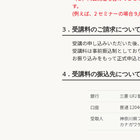
す。
(例えば、2 セミナーの場合 9,00
3．受講料のご請求につい
受講の申し込みいただいた後
受講料は事前振込制としており
お振り込みをもって正式申込
4．受講料の振込先につい
銀行
三菱 UFJ
口座
普通 1204
受取人
神奈川県
カナガワ