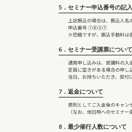
5．セミナー申込番号の記
上記振込の場合は、振込人名
申込番号 ①⑥③⑦ 例 
※恐縮ですが、振込手数料は
6．セミナー受講票につい
通常申し込みは、受講料の入
定員に空きがある場合の申し
当日、お持ちいただき、受付
7．返金について
原則としてご入金後のキャン
（なお、他日時へのセミナー
8．最少催行人数について