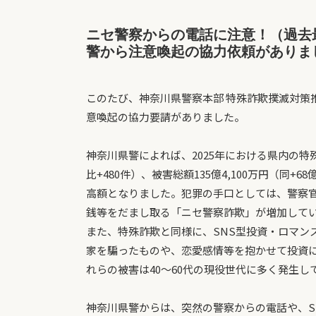
ニセ警察からの電話に注意！（過去
警から注意喚起の協力依頼がありま
このたび、神奈川県警察本部 特殊詐欺撲滅対策
意喚起の協力要請がありました。
神奈川県警によれば、2025年における県内の特殊
比+480件）、被害総額135億4,100万円（同+
高額となりました。犯罪の手口としては、警察
銭等をだまし取る「ニセ警察詐欺」が増加して
また、特殊詐欺と同様に、SNS型投資・ロマン
家を騙ったものや、恋愛感情等を抱かせて投資
れらの被害は40～60代の現役世代に多く発生し
神奈川県警からは、突然の警察からの電話や、S