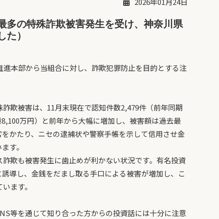
2026年01月24日
最多の特殊詐欺被害発生を受け、神奈川県
した）
推進本部から当組合に対し、詐欺犯罪防止を目的とする注
詐欺被害は、11月末現在で認知件数2,479件（前年同期
68億8,100万円）と前年から大幅に増加し、被害額は過去最
官をかたり、ニセの逮捕状や警察手帳を示して信用させ金
います。
ス詐欺も被害発生に歯止めが利かない状況です。有名投資
に誘導し、金銭をだまし取る手口による被害が増加し、こ
ています。
NS等を通じて知り合った方からの投資話には十分に注意