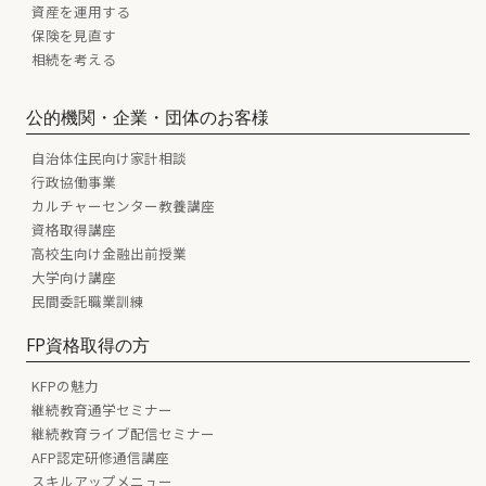
資産を運用する
保険を見直す
相続を考える
公的機関・企業・団体のお客様
自治体住民向け家計相談
行政協働事業
カルチャーセンター教養講座
資格取得講座
高校生向け金融出前授業
大学向け講座
民間委託職業訓練
FP資格取得の方
KFPの魅力
継続教育通学セミナー
継続教育ライブ配信セミナー
AFP認定研修通信講座
スキルアップメニュー