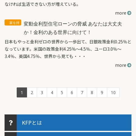
なければ生活できない方が増えている。
more
変動金利型住宅ローンの脅威 あなたは大丈夫
か！金利のある世界に向けて！
日本もやっと金利ゼロの世界から一歩出て、日銀政策金利0.25％と
なっています。米国の政策金利4.25％～4.5％、ユーロ3.0％～
3.4％、英国4.75％、世界から見ても・・・
more
1
2
3
4
5
6
7
8
9
10
KFPとは