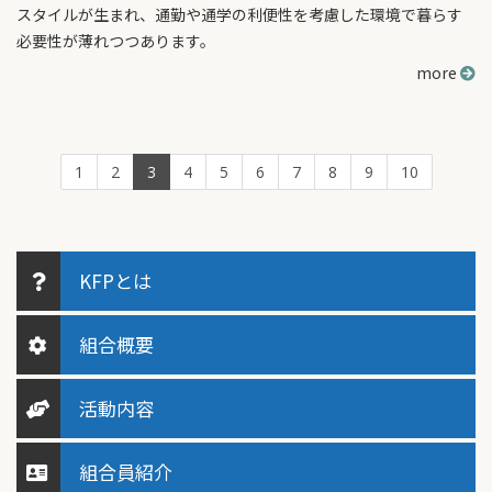
スタイルが生まれ、通勤や通学の利便性を考慮した環境で暮らす
必要性が薄れつつあります。
more
1
2
3
4
5
6
7
8
9
10
KFPとは
組合概要
活動内容
組合員紹介