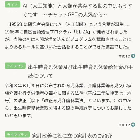
AI（人工知能）と人類が共存する世の中はもうす
ぐです ～チャットGPTの人気から～
1956年に研究者会議にてAI（人工知能）という言葉が誕生し、
1966年に自然言語処理プログラム「ELIZA」が発表されました
が、当時のAIは人間が埋め込んだプログラムを稼働させることに
よりあるルールに基づいた会話をすることができた装置でした。
more
出生時育児休業及び出生時育児休業給付金の手
続について
令和３年６月９日に公布された育児休業、介護休業等育児又は家
族介護を行う労働者の福祉に関する法律（平成三年法律第七十六
号）の改正（以下「改正育児介護休業法」といいます。）の中か
ら、出生時育児休業取を得する際の手続き等についてお話しした
いと思います。
more
家計改善に役に立つ家計表のご紹介